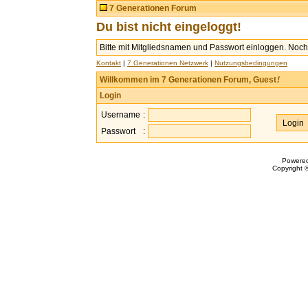
7 Generationen Forum
Du bist nicht eingeloggt!
Bitte mit Mitgliedsnamen und Passwort einloggen. Noch 
Kontakt
|
7 Generationen Netzwerk
|
Nutzungsbedingungen
Willkommen im 7 Generationen Forum, Guest
!
Login
Username
:
Passwort
:
Powere
Copyright