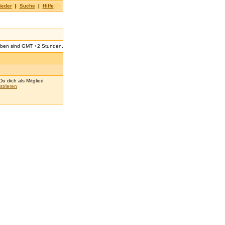
ieder
|
Suche
|
Hilfe
aben sind GMT +2 Stunden.
u dich als Mitglied
strieren