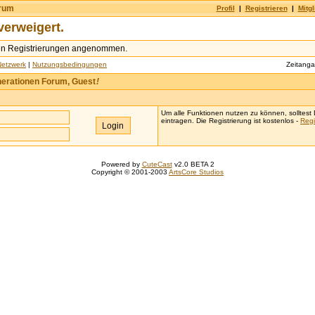
orum
Profil
|
Registrieren
|
Mitgl
verweigert.
en Registrierungen angenommen.
Netzwerk
|
Nutzungsbedingungen
Zeitang
erationen Forum, Guest
!
Um alle Funktionen nutzen zu können, solltest D
eintragen. Die Registrierung ist kostenlos -
Regi
Powered by
CuteCast
v2.0 BETA 2
Copyright © 2001-2003
ArtsCore Studios