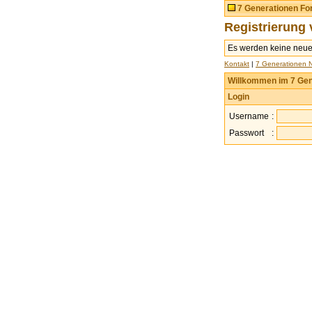
7 Generationen F
Registrierung 
Es werden keine neu
Kontakt
|
7 Generationen 
Willkommen im 7 Gen
Login
Username
:
Passwort
: