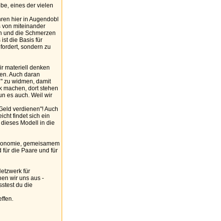
be, eines der vielen
ahren hier in Augendobl
s von miteinander
en und die Schmerzen
ist die Basis für
ordert, sondern zu
ir materiell denken
en. Auch daran
d" zu widmen, damit
 machen, dort stehen
un es auch. Weil wir
"Geld verdienen"! Auch
cht findet sich ein
dieses Modell in die
 Ökonomie, gemeisamem
 für die Paare und für
Netzwerk für
en wir uns aus -
stest du die
ffen.