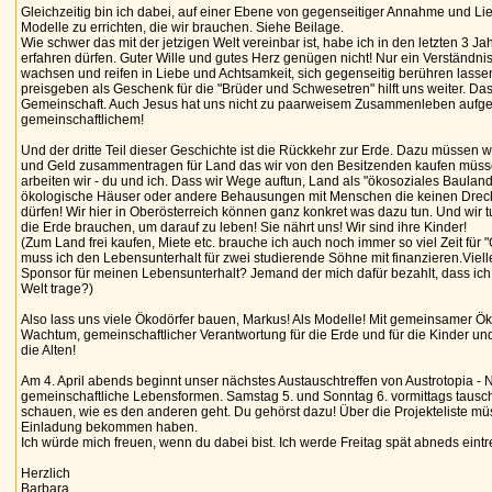
Gleichzeitig bin ich dabei, auf einer Ebene von gegenseitiger Annahme und Lie
Modelle zu errichten, die wir brauchen. Siehe Beilage.
Wie schwer das mit der jetzigen Welt vereinbar ist, habe ich in den letzten 3 J
erfahren dürfen. Guter Wille und gutes Herz genügen nicht! Nur ein Verständni
wachsen und reifen in Liebe und Achtsamkeit, sich gegenseitig berühren lass
preisgeben als Geschenk für die "Brüder und Schwesetren" hilft uns weiter. Das 
Gemeinschaft. Auch Jesus hat uns nicht zu paarweisem Zusammenleben aufgef
gemeinschaftlichem!
Und der dritte Teil dieser Geschichte ist die Rückkehr zur Erde. Dazu müssen w
und Geld zusammentragen für Land das wir von den Besitzenden kaufen müss
arbeiten wir - du und ich. Dass wir Wege auftun, Land als "ökosoziales Baulan
ökologische Häuser oder andere Behausungen mit Menschen die keinen Dreck
dürfen! Wir hier in Oberösterreich können ganz konkret was dazu tun. Und wir t
die Erde brauchen, um darauf zu leben! Sie nährt uns! Wir sind ihre Kinder!
(Zum Land frei kaufen, Miete etc. brauche ich auch noch immer so viel Zeit für 
muss ich den Lebensunterhalt für zwei studierende Söhne mit finanzieren.Viellei
Sponsor für meinen Lebensunterhalt? Jemand der mich dafür bezahlt, dass ich 
Welt trage?)
Also lass uns viele Ökodörfer bauen, Markus! Als Modelle! Mit gemeinsamer
Wachtum, gemeinschaftlicher Verantwortung für die Erde und für die Kinder und
die Alten!
Am 4. April abends beginnt unser nächstes Austauschtreffen von Austrotopia - 
gemeinschaftliche Lebensformen. Samstag 5. und Sonntag 6. vormittags tausch
schauen, wie es den anderen geht. Du gehörst dazu! Über die Projekteliste müs
Einladung bekommen haben.
Ich würde mich freuen, wenn du dabei bist. Ich werde Freitag spät abneds eintre
Herzlich
Barbara