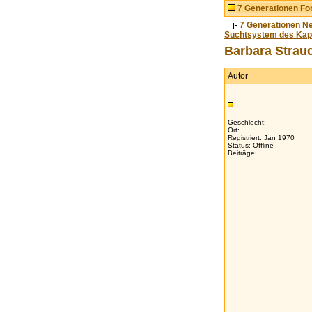
7 Generationen F
-
7 Generationen N
|
Suchtsystem des Kap
Barbara Strau
Autor
Geschlecht:
Ort:
Registriert: Jan 1970
Status: Offline
Beiträge: