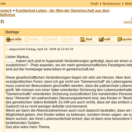
orum
Profil
|
Registrieren
|
Mitgl
etzwerk
>
Kostbarkeit Leben - der Weg der Gemeinschaft aus dem
italismus
ch
nächst
Beiträge
abgeschickt Freitag, April 18, 2008 @ 13:42:33
Lieber Markus,
............haben sich jetzt in Augendobl Veränderungen gefestigt, dass wir einen 
zusätzlichen? - Platz anpeilen, wo ein mehr gemeinschaftliches Paradigma lebb
sind auf der homepage www.leben-in-gemeinschaft.net
Diese gesellschaftlichen Veränderungen liegen mir sehr am Herzen. Aber dort, 
sozialpolitischen Foren, kann ich gar nicht von "Gemeinschaft" als Lebensgem
muss zuerst ein Bewusstsein geschaffen werden, dass die patriarchale Lebens
greift. Wir müssen von einer Vater-orientierten Sicherung des Lebensunterhalte
"Gemeinschafts"-orientierten Sicherung zurückfinden! Die handelnden Personen
dass "Alimente" ein patriarchales Steuerungselement sind, das Kinder in "Besi
des genetischen Vaters feststellt. Es hilft uns auch nichts, dass wir das einfac
Dadurch ist es nicht weniger defizitär und trennend.
Wenn wir dann die Alleinerzieherinnen auch noch dadurch bestrafen, dass wir 
Möglichkeit geben, ihre Kinder selber zu betreuen, sondern ihnen sagen, sie so
Mann suchen, der ihren Lebensunterhalt sichert, das ist dann eine besondere
bestehenden System.
Das also wäre mein Thema.