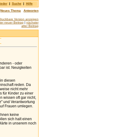
ieder
|
Suche
|
Hilfe
Neues Thema
Antworten
Druckbare Version anzeigen
er neuer Beitrag
|
nächster
alter Beitrag
anderen - oder
ar ist. Neuigkeiten
in diesen
einschaft reden. Da
weise nicht mehr
s für Kinder zu einer
 wissen oft gar nicht,
tz" und Verantwortung
h auf Frauen umlegen.
ihnen keine
llen sich halt einen
 Härte in unserem noch