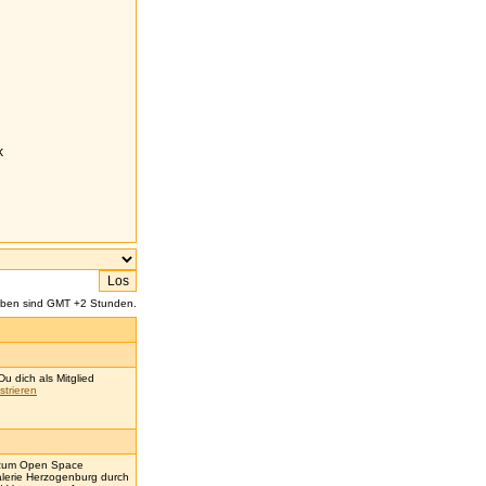
k
aben sind GMT +2 Stunden.
u dich als Mitglied
strieren
e zum Open Space
lerie Herzogenburg durch