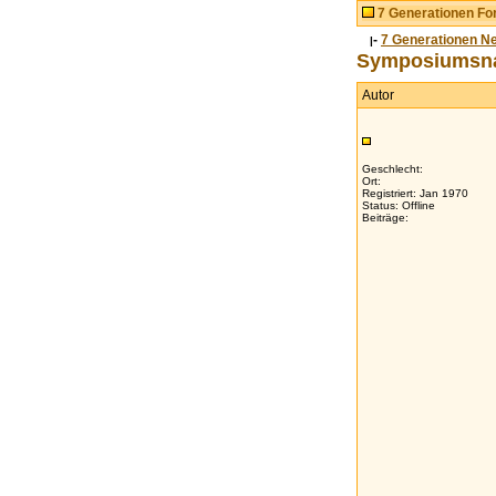
7 Generationen F
-
7 Generationen N
|
Symposiumsnac
Autor
Geschlecht:
Ort:
Registriert: Jan 1970
Status: Offline
Beiträge: