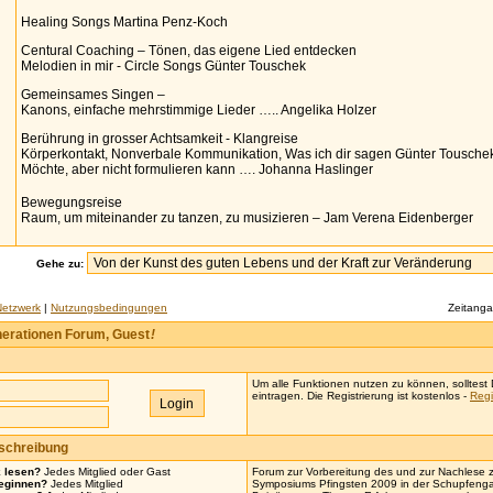
Healing Songs Martina Penz-Koch
Centural Coaching – Tönen, das eigene Lied entdecken
Melodien in mir - Circle Songs Günter Touschek
Gemeinsames Singen –
Kanons, einfache mehrstimmige Lieder ….. Angelika Holzer
Berührung in grosser Achtsamkeit - Klangreise
Körperkontakt, Nonverbale Kommunikation, Was ich dir sagen Günter Tousche
Möchte, aber nicht formulieren kann …. Johanna Haslinger
Bewegungsreise
Raum, um miteinander zu tanzen, zu musizieren – Jam Verena Eidenberger
Gehe zu:
Netzwerk
|
Nutzungsbedingungen
Zeitang
erationen Forum, Guest
!
Um alle Funktionen nutzen zu können, solltest D
eintragen. Die Registrierung ist kostenlos -
Regi
eschreibung
k lesen?
Jedes Mitglied oder Gast
Forum zur Vorbereitung des und zur Nachles
eginnen?
Jedes Mitglied
Symposiums Pfingsten 2009 in der Schupfenga