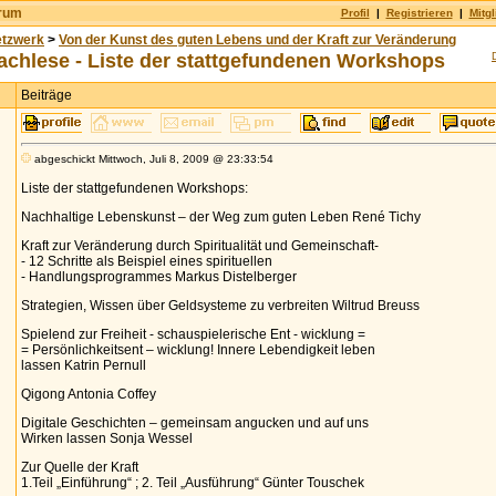
orum
Profil
|
Registrieren
|
Mitgl
etzwerk
>
Von der Kunst des guten Lebens und der Kraft zur Veränderung
hlese - Liste der stattgefundenen Workshops
Beiträge
abgeschickt Mittwoch, Juli 8, 2009 @ 23:33:54
Liste der stattgefundenen Workshops:
Nachhaltige Lebenskunst – der Weg zum guten Leben René Tichy
Kraft zur Veränderung durch Spiritualität und Gemeinschaft-
- 12 Schritte als Beispiel eines spirituellen
- Handlungsprogrammes Markus Distelberger
Strategien, Wissen über Geldsysteme zu verbreiten Wiltrud Breuss
Spielend zur Freiheit - schauspielerische Ent - wicklung =
= Persönlichkeitsent – wicklung! Innere Lebendigkeit leben
lassen Katrin Pernull
Qigong Antonia Coffey
Digitale Geschichten – gemeinsam angucken und auf uns
Wirken lassen Sonja Wessel
Zur Quelle der Kraft
1.Teil „Einführung“ ; 2. Teil „Ausführung“ Günter Touschek