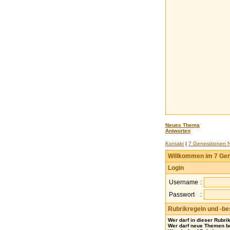
Neues Thema
Antworten
Kontakt
|
7 Generationen 
Willkommen im 7 Gen
Login
Username
:
Passwort
:
Rubrikregeln und -b
Wer darf in dieser Rubri
Wer darf neue Themen b