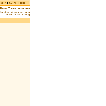
ieder
|
Suche
|
Hilfe
Neues Thema
Antworten
Druckbare Version anzeigen
nächster alter Beitrag