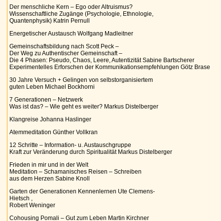
Der menschliche Kern – Ego oder Altruismus?
Wissenschaftliche Zugänge (Psychologie, Ethnologie,
Quantenphysik) Katrin Pernull
Energetischer Austausch Wolfgang Madleitner
Gemeinschaftsbildung nach Scott Peck –
Der Weg zu Authentischer Gemeinschaft –
Die 4 Phasen: Pseudo, Chaos, Leere, Autentizität Sabine Bartscherer
Experimentelles Erforschen der Kommunikationsempfehlungen Götz Brase
30 Jahre Versuch + Gelingen von selbstorganisiertem
guten Leben Michael Bockhorni
7 Generationen – Netzwerk
Was ist das? – Wie geht es weiter? Markus Distelberger
Klangreise Johanna Haslinger
Atemmeditation Günther Vollkran
12 Schritte – Information- u. Austauschgruppe
Kraft zur Veränderung durch Spiritualität Markus Distelberger
Frieden in mir und in der Welt
Meditation – Schamanisches Reisen – Schreiben
aus dem Herzen Sabine Knoll
Garten der Generationen Kennenlernen Ute Clemens-
Hietsch ,
Robert Weninger
Cohousing Pomali – Gut zum Leben Martin Kirchner