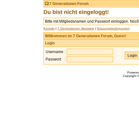
7 Generationen Forum
Du bist nicht eingeloggt!
Bitte mit Mitgliedsnamen und Passwort einloggen. Noch 
Kontakt
|
7 Generationen Netzwerk
|
Nutzungsbedingungen
Willkommen im 7 Generationen Forum, Guest
!
Login
Username
:
Passwort
:
Powere
Copyright