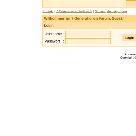
Kontakt
|
7 Generationen Netzwerk
|
Nutzungsbedingungen
Willkommen im 7 Generationen Forum, Guest
!
Login
Username
:
Passwort
:
Powere
Copyright