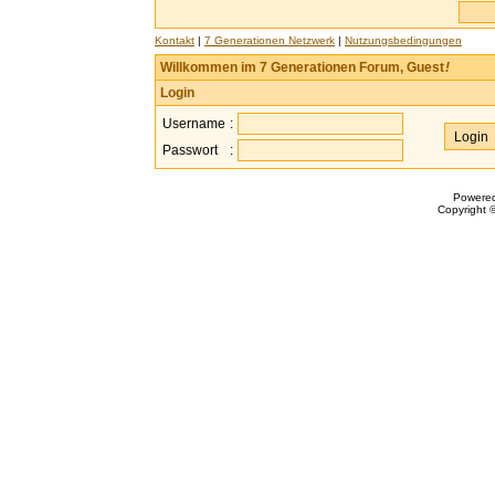
Kontakt
|
7 Generationen Netzwerk
|
Nutzungsbedingungen
Willkommen im 7 Generationen Forum, Guest
!
Login
Username
:
Passwort
:
Powere
Copyright