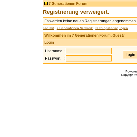
7 Generationen Forum
Registrierung verweigert.
Es werden keine neuen Registrierungen angenommen.
Kontakt
|
7 Generationen Netzwerk
|
Nutzungsbedingungen
Willkommen im 7 Generationen Forum, Guest
!
Login
Username
:
Passwort
:
Powere
Copyright