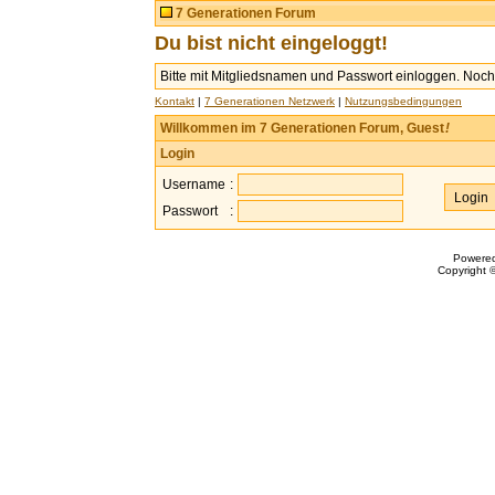
7 Generationen Forum
Du bist nicht eingeloggt!
Bitte mit Mitgliedsnamen und Passwort einloggen. Noch 
Kontakt
|
7 Generationen Netzwerk
|
Nutzungsbedingungen
Willkommen im 7 Generationen Forum, Guest
!
Login
Username
:
Passwort
:
Powere
Copyright