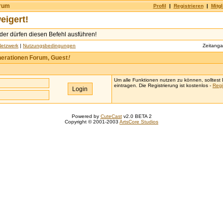
orum
Profil
|
Registrieren
|
Mitgl
eigert!
ieder dürfen diesen Befehl ausführen!
Netzwerk
|
Nutzungsbedingungen
Zeitang
erationen Forum, Guest
!
Um alle Funktionen nutzen zu können, solltest D
eintragen. Die Registrierung ist kostenlos -
Regi
Powered by
CuteCast
v2.0 BETA 2
Copyright © 2001-2003
ArtsCore Studios