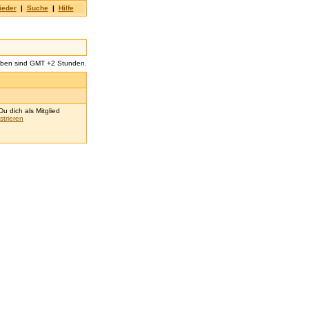
ieder
|
Suche
|
Hilfe
aben sind GMT +2 Stunden.
u dich als Mitglied
strieren