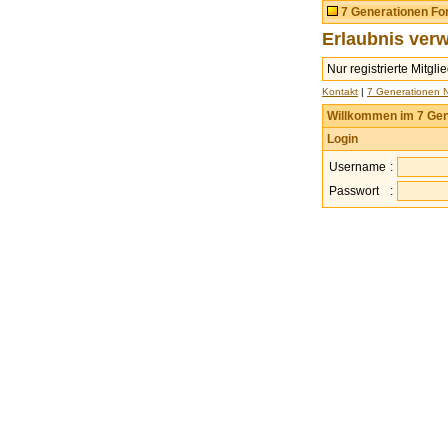
7 Generationen F
Erlaubnis verw
Nur registrierte Mitgl
Kontakt
|
7 Generationen 
Willkommen im 7 Gen
Login
Username
:
Passwort
: