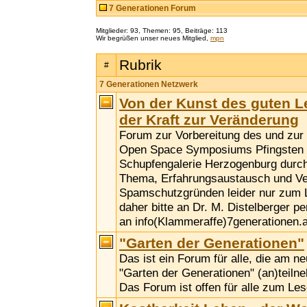
7 Generationen Forum
Mitglieder: 93, Themen: 95, Beiträge: 113
Wir begrüßen unser neues Mitglied,
mpn
Rubrik
#
7 Generationen Netzwerk
Von der Kunst des guten 
der Kraft zur Veränderung
Forum zur Vorbereitung des und zu
Open Space Symposiums Pfingsten 2
Schupfengalerie Herzogenburg durc
Thema, Erfahrungsaustausch und Ve
Spamschutzgründen leider nur zum 
daher bitte an Dr. M. Distelberger p
an info(Klammeraffe)7generationen.a
"Garten der Generationen"
Das ist ein Forum für alle, die am n
"Garten der Generationen" (an)teil
Das Forum ist offen für alle zum Les