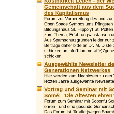
Kostbarkeit Leben - der W
Gemeinschaft aus dem Su
des Kapitalismus
Forum zur Vorbereitung des und zu
Open Space Symposiums Pfingsten 
Bildungshaus St. Hippolyt St. Pölten
zum Thema, Erfahrungsaustausch u
Aus Spamschutzgründen leider nur 
Beiträge daher bitte an Dr. M. Distel
schicken an info(Klammeraffe)7gene
schicken.
Ausgewählte Newsletter de
Generationen Netzwerkes
Hier werden zum Nachlesen zu den
letzten Jahre ausgewählte Newsletter
Vortrag und Seminar mit S
Somé: "Die Ältesten ehren
Forum zum Seminar mit Sobonfu Som
ehren - und eine gesunde Gemeinscha
Das Forum ist für alle (wegen Spamb