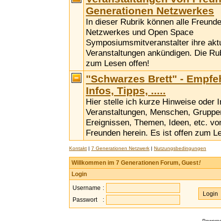
Generationen Netzwerkes
In dieser Rubrik können alle Freund
Netzwerkes und Open Space
Symposiumsmitveranstalter ihre akt
Veranstaltungen ankündigen. Die Rubr
zum Lesen offen!
"Schwarzes Brett" - Empfe
Infos, Tipps, .....
Hier stelle ich kurze Hinweise oder 
Veranstaltungen, Menschen, Gruppen,
Ereignissen, Themen, Ideen, etc. vo
Freunden herein. Es ist offen zum L
Kontakt
|
7 Generationen Netzwerk
|
Nutzungsbedingungen
Willkommen im 7 Generationen Forum, Guest
!
Login
Username
:
Passwort
:
Powere