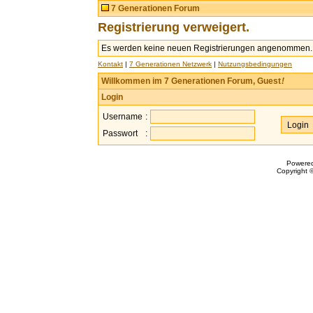
7 Generationen Forum
Registrierung verweigert.
Es werden keine neuen Registrierungen angenommen.
Kontakt
|
7 Generationen Netzwerk
|
Nutzungsbedingungen
Willkommen im 7 Generationen Forum, Guest
!
Login
Username
:
Passwort
:
Powere
Copyright