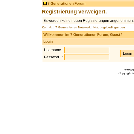
7 Generationen Forum
Registrierung verweigert.
Es werden keine neuen Registrierungen angenommen.
Kontakt
|
7 Generationen Netzwerk
|
Nutzungsbedingungen
Willkommen im 7 Generationen Forum, Guest
!
Login
Username
:
Passwort
:
Powere
Copyright