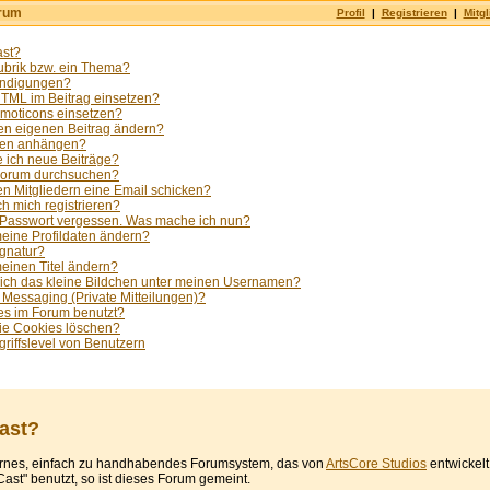
orum
Profil
|
Registrieren
|
Mitgl
ast?
ubrik bzw. ein Thema?
ündigungen?
HTML im Beitrag einsetzen?
Emoticons einsetzen?
en eigenen Beitrag ändern?
ien anhängen?
 ich neue Beiträge?
Forum durchsuchen?
en Mitgliedern eine Email schicken?
ch mich registrieren?
 Passwort vergessen. Was mache ich nun?
eine Profildaten ändern?
ignatur?
einen Titel ändern?
ch das kleine Bildchen unter meinen Usernamen?
e Messaging (Private Mitteilungen)?
s im Forum benutzt?
die Cookies löschen?
riffslevel von Benutzern
ast?
ernes, einfach zu handhabendes Forumsystem, das von
ArtsCore Studios
entwickelt
Cast" benutzt, so ist dieses Forum gemeint.