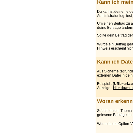
Kann ich mein
Du kannst deinen eige
Administrator legt fest
Um einen Beitrag zu än
deine Beiträge ändern
Sollte dein Beitrag d
Wurde ein Beitrag ge
Hinweis erscheint nic
Kann ich Dat
Aus Sicherheitsgründen
externen Datei in dein
Beispiel :
[URL=url.zu
Anzeige :
Hier downl
Woran erkenne
Sobald du ein Thema a
gelesene Beiträge in n
Wenn du die Option "Al