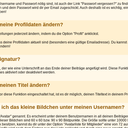
 Username und Passwort nötig sind, ist auch der Link "Passwort vergessen?" zu fin
 und dein Passwort wird dir per Email zugeschickt. Auch deshalb ist es wichtig, ein
ben!
meine Profildaten ändern?
llungen jederzeit ändern, indem du die Option "Profil" anklickst.
ass deine Profildaten aktuell sind (besonders eine gültige Emailadresse). Du kannst
ndern!
Signatur?
, der wie eine Unterschrift an das Ende deiner Beiträge angefügt wird. Diese Funk
es aktiviert oder deaktiviert werden.
meinen Titel ändern?
r diese Funktion eingeschaltet hat, ist es dir möglich, deinen Titeltext in deinem Pr
ich das kleine Bildchen unter meinen Usernamen?
"Avatar" genannt. Es erscheint unter deinem Benutzernamen in all deinen Beiträgen
eser Bildchen sind 60 x 60 bzw. 90 x 90 Bildpunkte. Die Größe sollte unter 10000 
ik besitzen, kannst du dir unter der Option "Avatarliste für Mitglieder" eine von 72 a