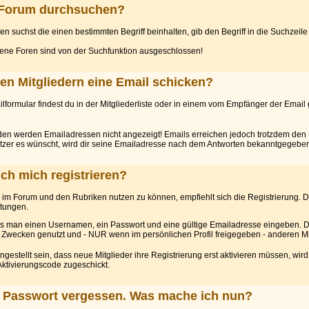
 Forum durchsuchen?
 suchst die einen bestimmten Begriff beinhalten, gib den Begriff in die Suchzeile
sene Foren sind von der Suchfunktion ausgeschlossen!
ren Mitgliedern eine Email schicken?
lformular findest du in der Mitgliederliste oder in einem vom Empfänger der Emai
en werden Emailadressen nicht angezeigt! Emails erreichen jedoch trotzdem den 
zer es wünscht, wird dir seine Emailadresse nach dem Antworten bekanntgegebe
ich mich registrieren?
 im Forum und den Rubriken nutzen zu können, empfiehlt sich die Registrierung. Di
htungen.
 man einen Usernamen, ein Passwort und eine gültige Emailadresse eingeben. D
n Zwecken genutzt und - NUR wenn im persönlichen Profil freigegeben - anderen Mi
ngestellt sein, dass neue Mitglieder ihre Registrierung erst aktivieren müssen, w
Aktivierungscode zugeschickt.
n Passwort vergessen. Was mache ich nun?