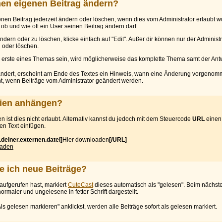
en eigenen Beitrag ändern?
nen Beitrag jederzeit ändern oder löschen, wenn dies vom Administrator erlaubt w
, ob und wie oft ein User seinen Beitrag ändern darf.
dern oder zu löschen, klicke einfach auf "Edit". Außer dir können nur der Adminis
 oder löschen.
er erste eines Themas sein, wird möglicherweise das komplette Thema samt der Ant
ändert, erscheint am Ende des Textes ein Hinweis, wann eine Änderung vorgenom
ht, wenn Beiträge vom Administrator geändert werden.
eien anhängen?
 ist dies nicht erlaubt. Alternativ kannst du jedoch mit dem Steuercode
URL
einen 
en Text einfügen.
.deiner.externen.datei]
Hier downloaden
[/URL]
oaden
 ich neue Beiträge?
ufgerufen hast, markiert
CuteCast
dieses automatisch als "gelesen". Beim nächst
ormaler und ungelesene in fetter Schrift dargestellt.
s gelesen markieren" anklickst, werden alle Beiträge sofort als gelesen markiert.