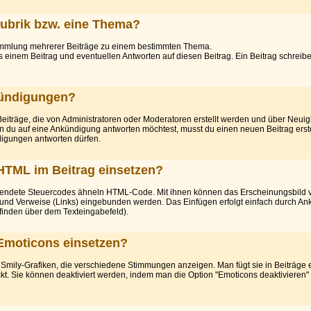
Rubrik bzw. eine Thema?
Sammlung mehrerer Beiträge zu einem bestimmten Thema.
 einem Beitrag und eventuellen Antworten auf diesen Beitrag. Ein Beitrag schreib
ündigungen?
iträge, die von Administratoren oder Moderatoren erstellt werden und über Neui
n du auf eine Ankündigung antworten möchtest, musst du einen neuen Beitrag erste
ndigungen antworten dürfen.
HTML im Beitrag einsetzen?
endete Steuercodes ähneln HTML-Code. Mit ihnen können das Erscheinungsbild v
und Verweise (Links) eingebunden werden. Das Einfügen erfolgt einfach durch Ank
finden über dem Texteingabefeld).
Emoticons einsetzen?
 Smily-Grafiken, die verschiedene Stimmungen anzeigen. Man fügt sie in Beiträge 
ckt. Sie können deaktiviert werden, indem man die Option "Emoticons deaktivieren