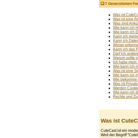
7 Generationen F
Was ist CuteC
Was ist eine R
Was sind Ank
Wie kann ich 
Wie kann ich 
Kann ich mein
Kann ich Date
Woran erkenne
Kann ich das 
Darf ich ander
Warum sollte i
Ich habe mein
Wie kann ich m
Was ist eine S
Wie kann ich m
Wie bekomme i
Was ist Privat
Werden Cookie
Wie kann ich 
Rechte und Zug
Was ist CuteC
CuteCast ist ein mod
Wird der Begriff "Cute