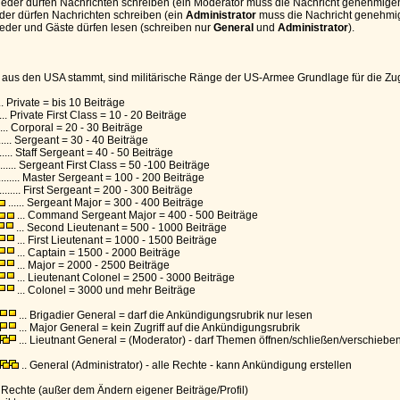
ieder dürfen Nachrichten schreiben (ein Moderator muss die Nachricht genehmigen
tglieder dürfen Nachrichten schreiben (ein
Administrator
muss die Nachricht genehmi
lieder und Gäste dürfen lesen (schreiben nur
General
und
Administrator
).
aus den USA stammt, sind militärische Ränge der US-Armee Grundlage für die Zugrif
........ Private = bis 10 Beiträge
......... Private First Class = 10 - 20 Beiträge
........ Corporal = 20 - 30 Beiträge
......... Sergeant = 30 - 40 Beiträge
........ Staff Sergeant = 40 - 50 Beiträge
......... Sergeant First Class = 50 -100 Beiträge
......... Master Sergeant = 100 - 200 Beiträge
........ First Sergeant = 200 - 300 Beiträge
...... Sergeant Major = 300 - 400 Beiträge
... Command Sergeant Major = 400 - 500 Beiträge
... Second Lieutenant = 500 - 1000 Beiträge
... First Lieutenant = 1000 - 1500 Beiträge
... Captain = 1500 - 2000 Beiträge
... Major = 2000 - 2500 Beiträge
... Lieutenant Colonel = 2500 - 3000 Beiträge
... Colonel = 3000 und mehr Beiträge
... Brigadier General = darf die Ankündigungsrubrik nur lesen
... Major General = kein Zugriff auf die Ankündigungsrubrik
... Lieutnant General = (Moderator) - darf Themen öffnen/schließen/verschiebe
.. General (Administrator) - alle Rechte - kann Ankündigung erstellen
Rechte (außer dem Ändern eigener Beiträge/Profil)