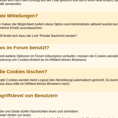
rafik wird nach dem Eintrag aus der Liste gelöscht und durch eine neue ersetzt, da
afik verwenden.
ate Mitteilungen?
haben die Möglichkeit (sofern diese Option vom Administrator aktiviert wurde) kur
 interne Email) auszutauschen.
fil findet sich dazu der Link "Private Nachricht senden".
es im Forum benutzt?
nd weitere Optionen im Forum reibungslos verlaufen, müssen die Cookies akzepti
ivierung von Cookies findest du im Hilfstext deines Browsers)
die Cookies löschen?
gte Cookies werden beim Logout (der Abmeldung) automatisch gelöscht. Du kanns
ue dazu bitte im Hilfstext deines Browsers nach).
griffslevel von Benutzern
Mitglieder und Gäste dürfen Nachrichten lesen und schreiben.
ieder dürfen nur lesen.