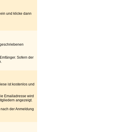
 ein und klicke dann
l geschriebenen
Emfänger. Sofern der
n.
ese ist kostenlos und
ie Emailadresse wird
tgliedern angezeigt.
ird nach der Anmeldung