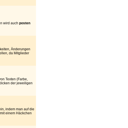
en wird auch
posten
gkeiten, Änderungen
llen, da Mitglieder
on Texten (Farbe,
licken der jeweiligen
ein, indem man auf die
" mit einem Häckchen