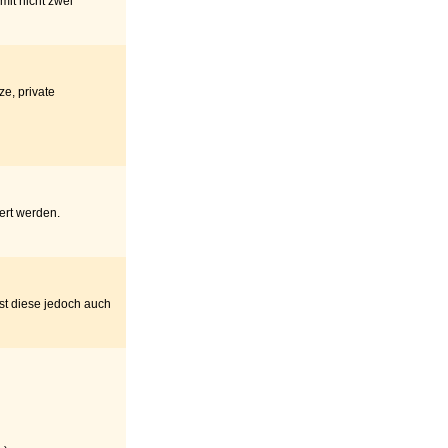
mit nicht zwei
ze, private
ert werden.
t diese jedoch auch