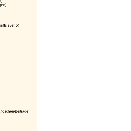
).
gen).
fslevel! :-)
n/löschen/Beiträge