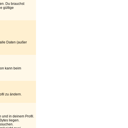
den. Du brauchst
e gültige
 alle Daten (außer
tion kann beim
ofil zu ändern.
 und in deinem Profil.
Bytes liegen.
ussuchen.