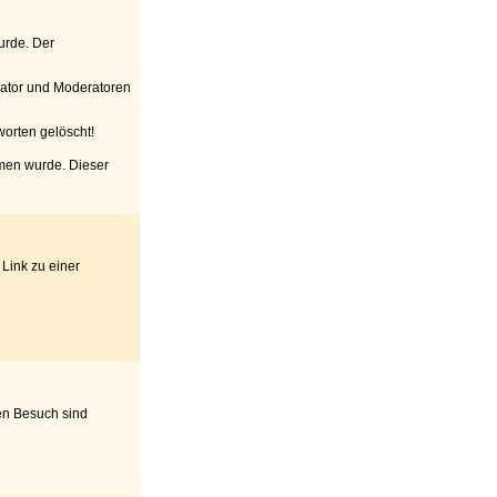
urde. Der
trator und Moderatoren
worten gelöscht!
men wurde. Dieser
Link zu einer
en Besuch sind