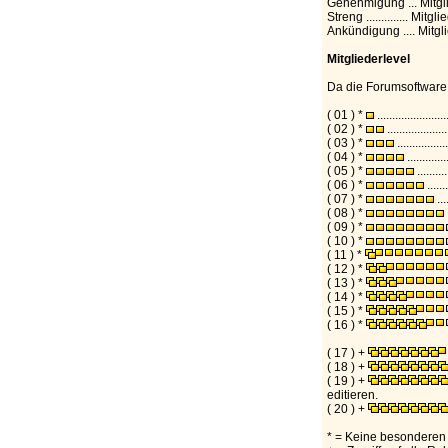
Genehmigung ... Mitgl
Streng .............. Mi
Ankündigung .... Mitg
Mitgliederlevel
Da die Forumsoftware 
( 01 ) *
.................
( 02 ) *
..............
( 03 ) *
............
( 04 ) *
.........
( 05 ) *
.......
( 06 ) *
....
( 07 ) *
..
( 08 ) *
( 09 ) *
( 10 ) *
( 11 ) *
( 12 ) *
( 13 ) *
( 14 ) *
( 15 ) *
( 16 ) *
( 17 ) +
( 18 ) +
( 19 ) +
editieren.
( 20 ) +
* = Keine besonderen 