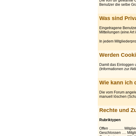
Die von dir gewählte G
Benutzer die selbe Gr
Was sind Priv
Eingetragene Benutzer 
Mitteilungen (eine Art
In jedem Mitgliederpro
Werden Cooki
Damit das Einloggen u
(Informationen zur Akt
Wie kann ich 
Die vom Forum angele
manuell löschen (Scha
Rechte und Zu
Rubriktypen
Offen ................ 
Geschlossen ..... Mitgl